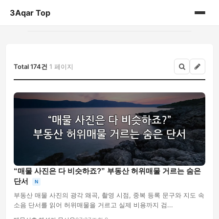
3Aqar Top
홈
게시판
Total 174건
1 페이지
“매물 사진은 다 비슷하죠?” 부동산 허위매물 거르는 숨은
단서
N
부동산 매물 사진의 광각 왜곡, 촬영 시점, 중복 등록 문구와 지도 속
소음 단서를 읽어 허위매물을 거르고 실제 비용까지 검...