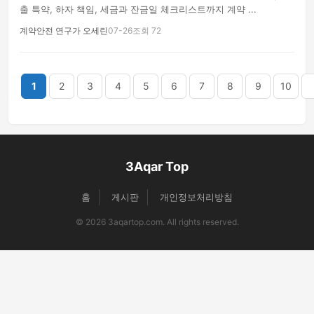
출 특약, 하자 책임, 세금과 잔금일 체크리스트까지 계약 ...
계약안전 연구가 오세린
07-26
조회 72
끝
1
2
3
4
5
6
7
8
9
10
3Aqar Top
홈
게시판
개인정보처리방침
© 2026 3aqartop.com. All rights reserved.