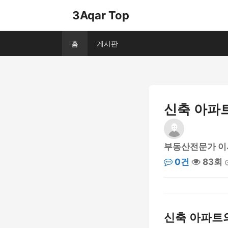
3Aqar Top
홈
게시판
신축 아파트
부동산전문가 이
0건
83회
신축 아파트