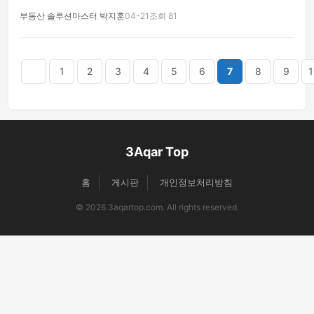
부동산 솔루션마스터 박지훈
04-21
조회 81
음
맨끝
1
2
3
4
5
6
7
8
9
1
3Aqar Top
홈
게시판
개인정보처리방침
© 2026 3aqartop.com. All rights reserved.