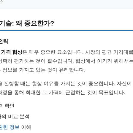
."
기술: 왜 중요한가?
전략
서
가격 협상
은 매우 중요한 요소입니다. 시장의 평균 가격대를
 정확히 평가하는 것이 필수입니다. 협상에서 이기기 위해서
 정보를 가지고 있는 것이 유리합니다.
을 진행할 때는 항상 여유를 가지는 것이 중요합니다. 자신
과정을 통해 최대한 그 가격에 근접하는 것이 목표입니다.
격 확인
의 비교 분석
관련 정보
이해