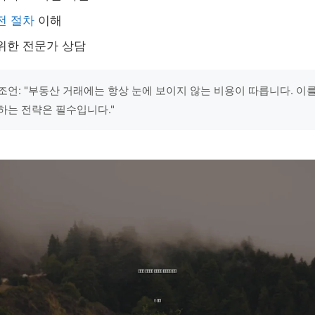
전 절차
이해
위한 전문가 상담
조언: "부동산 거래에는 항상 눈에 보이지 않는 비용이 따릅니다. 이
하는 전략은 필수입니다."