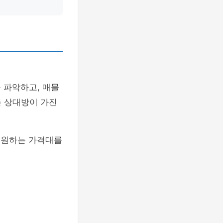
 파악하고, 매물
는 상대방이 가진
이 원하는 가격대를