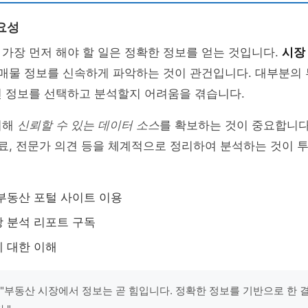
요성
가장 먼저 해야 할 일은 정확한 정보를 얻는 것입니다.
시장
 매물 정보를 신속하게 파악하는 것이 관건입니다. 대부분의
떤 정보를 선택하고 분석할지 어려움을 겪습니다.
위해
신뢰할 수 있는 데이터 소스
를 확보하는 것이 중요합니다
자료, 전문가 의견 등을 체계적으로 정리하여 분석하는 것이 
부동산 포털 사이트 이용
 분석 리포트 구독
 대한 이해
 "부동산 시장에서 정보는 곧 힘입니다. 정확한 정보를 기반으로 한 