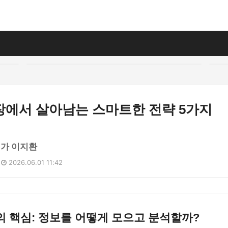
장에서 살아남는 스마트한 전략 5가지
석가 이지환
2026.06.01 11:42
 핵심: 정보를 어떻게 모으고 분석할까?